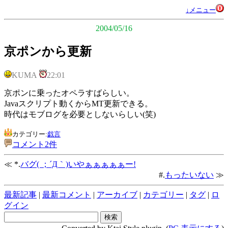
↓メニュー
2004/05/16
京ポンから更新
KUMA
22:01
京ポンに乗ったオペラすばらしい。
Javaスクリプト動くからMT更新できる。
時代はモブログを必要としないらしい(笑)
カテゴリー:
戯言
コメント2件
≪ *.
バグ( ；´Д｀)いやぁぁぁぁぁー!
#.
もったいない
≫
最新記事
|
最新コメント
|
アーカイブ
|
カテゴリー
|
タグ
|
ロ
グイン