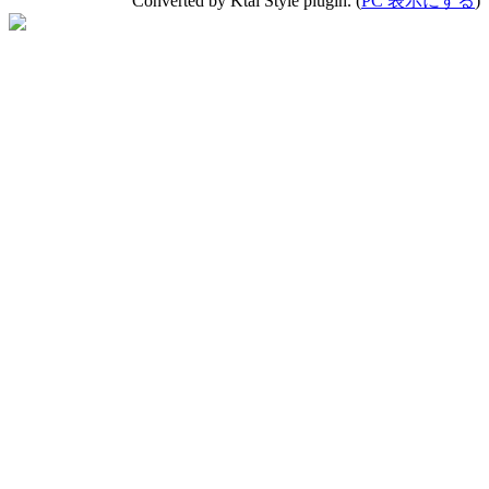
Converted by Ktai Style plugin. (
PC 表示にする
)