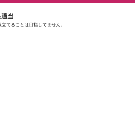
是適当
役立てることは目指してません。