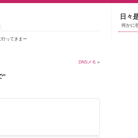
日々
何かに
言
.
に行ってきまー
DNSメモ
»
で
”