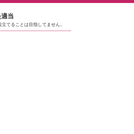
是適当
役立てることは目指してません。