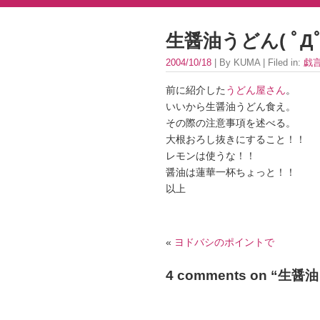
生醤油うどん( ﾟДﾟ)
2004/10/18
| By KUMA | Filed in:
戯
前に紹介した
うどん屋さん
。
いいから生醤油うどん食え。
その際の注意事項を述べる。
大根おろし抜きにすること！！
レモンは使うな！！
醤油は蓮華一杯ちょっと！！
以上
«
ヨドバシのポイントで
4 comments on “
生醤油う