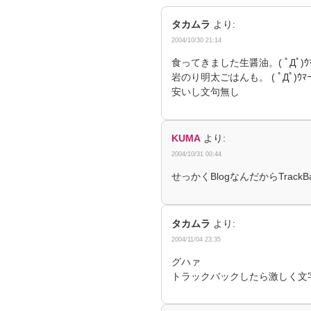
タカムラ
より:
2004/10/30 21:14
食ってきました生醤油。( ﾟДﾟ)ｳ
岩のり明太ごはんも。 ( ﾟДﾟ)ｳﾏ
安いし文句無し
KUMA
より:
2004/10/31 00:44
せっかくBlogなんだからTrack
タカムラ
より:
2004/11/04 23:35
グハァ
トラックバックしたら激しく文