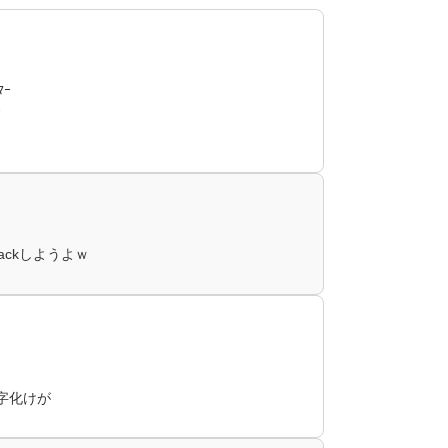
ﾏｰ
ｰ
Backしようよｗ
字化けが