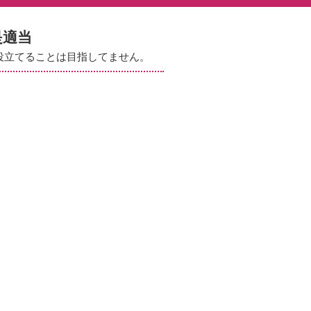
是適当
役立てることは目指してません。