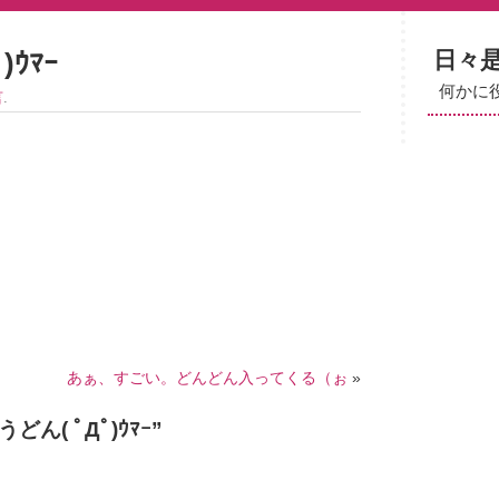
日々
ｳﾏｰ
何かに
言
.
あぁ、すごい。どんどん入ってくる（ぉ
»
どん( ﾟДﾟ)ｳﾏｰ
”