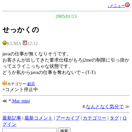
↓メニュー
2005/01/13
せっかくの
KUMA
22:32
javaの仕事が無くなりそうです。
お客さんが出してきた要求仕様がもろj2meの制限に引っ掛か
ってエライこっちゃな状態です。
どうか私からjavaの仕事を奪わないで～(T-T)
カテゴリー:
戯言
×コメント停止中
≪ *.
Mac mini
#.
なんとなく気分で
≫
最新記事
|
最新コメント
|
アーカイブ
|
カテゴリー
|
タグ
|
ロ
グイン