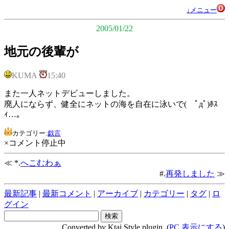
↓メニュー
2005/01/22
地元の後輩が
KUMA
15:40
また一人ネットデビューしました。
廃人にならず、健全にネットの海を自在に泳いで( ﾟдﾟ)ﾎｽ
ｨ…。
カテゴリー:
戯言
×コメント停止中
≪ *.
へこむわぁ
#.
再発しました
≫
最新記事
|
最新コメント
|
アーカイブ
|
カテゴリー
|
タグ
|
ロ
グイン
Converted by Ktai Style plugin. (
PC 表示にする
)