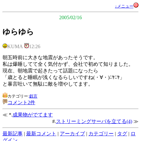
↓メニュー
2005/02/16
ゆらゆら
KUMA
12:26
朝五時前に大きな地震があったそうです。
私は爆睡してて全く気付かず、会社で初めて知りました。
現在、朝地震で起きたって話題になったら
「歳とると睡眠が浅くなるらしいですね(・∀・)ﾆﾔﾆﾔ」
と暴言吐いて無駄に敵を増やしてます。
カテゴリー:
戯言
コメント2件
≪ *.
成果物がでてます
#.
ストリーミングサーバを立てる(4)
≫
最新記事
|
最新コメント
|
アーカイブ
|
カテゴリー
|
タグ
|
ロ
グイン