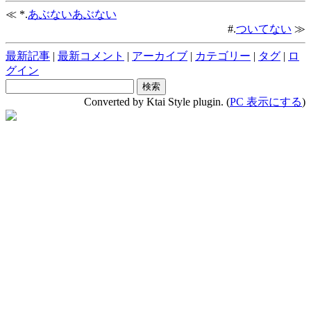
≪ *.
あぶないあぶない
#.
ついてない
≫
最新記事
|
最新コメント
|
アーカイブ
|
カテゴリー
|
タグ
|
ロ
グイン
Converted by Ktai Style plugin. (
PC 表示にする
)