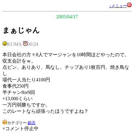
↓メニュー
2005/04/17
まぁじゃん
KUMA
00:24
本日会社の方々8人でマージャンを10時間ほどやったので、
収支会計をｗ。
点ピン、ありあり、馬なし、チップあり1枚百円、焼き鳥な
し
場代一人当たり4100円
食事代250円
半チャン8or9回
+13,000くらい
一万円弱勝ちですか。
このレートなら頑張ったほうですよね？
カテゴリー:
戯言
×コメント停止中