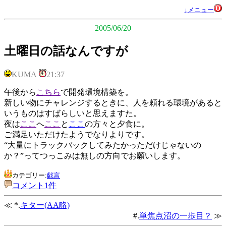
↓メニュー
2005/06/20
土曜日の話なんですが
KUMA
21:37
午後から
こちら
で開発環境構築を。
新しい物にチャレンジするときに、人を頼れる環境があると
いうものはすばらしいと思えますた。
夜は
ここ
へ
ここ
と
ここ
の方々と夕食に。
ご満足いただけたようでなりよりです。
“大量にトラックバックしてみたかっただけじゃないの
か？”ってつっこみは無しの方向でお願いします。
カテゴリー:
戯言
コメント1件
≪ *.
キター(AA略)
#.
単焦点沼の一歩目？
≫