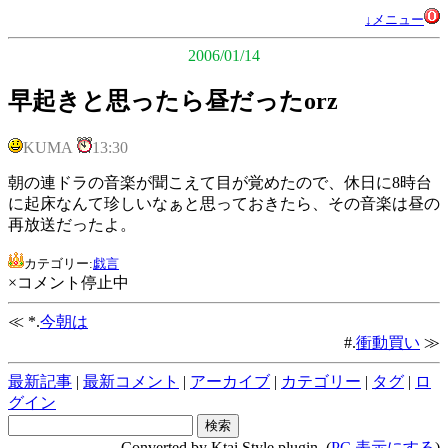
↓メニュー
2006/01/14
早起きと思ったら昼だったorz
KUMA
13:30
朝の連ドラの音楽が聞こえて目が覚めたので、休日に8時台
に起床なんて珍しいなぁと思っておきたら、その音楽は昼の
再放送だったよ。
カテゴリー:
戯言
×コメント停止中
≪ *.
今朝は
#.
衝動買い
≫
最新記事
|
最新コメント
|
アーカイブ
|
カテゴリー
|
タグ
|
ロ
グイン
Converted by Ktai Style plugin. (
PC 表示にする
)