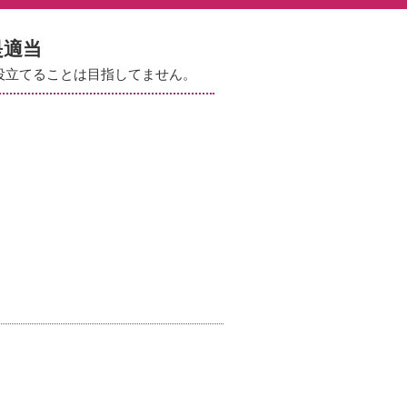
是適当
役立てることは目指してません。