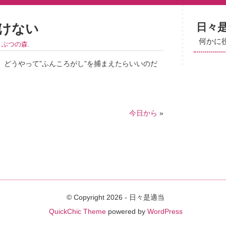
日々
けない
何かに
うぶつの森
.
、どうやって”ふんころがし”を捕まえたらいいのだ
今日から
»
© Copyright 2026 - 日々是適当
QuickChic Theme
powered by
WordPress