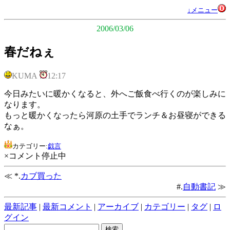
↓メニュー
2006/03/06
春だねぇ
KUMA
12:17
今日みたいに暖かくなると、外へご飯食べ行くのが楽しみに
なります。
もっと暖かくなったら河原の土手でランチ＆お昼寝ができる
なぁ。
カテゴリー:
戯言
×コメント停止中
≪ *.
カブ買った
#.
自動書記
≫
最新記事
|
最新コメント
|
アーカイブ
|
カテゴリー
|
タグ
|
ロ
グイン