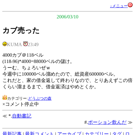
↓メニュー
2006/03/10
カブ売った
KUMA
23:49
4000カブ＠118ベル
(118-96)*4000=88000ベルの儲け。
うーむ、ちょろいぜｗ
今週中に100000ベル溜めたので、総資産600000ベル。
これだと、家の借金返して終わりなので、とりあえずこの倍
くらい溜まるまで、借金返済はやめとくか。
カテゴリー:
どうぶつの森
×コメント停止中
≪ *.
自動書記
#.
ポーション飲んだ
≫
最新記事
|
最新コメント
|
アーカイブ
|
カテゴリー
|
タグ
|
ロ