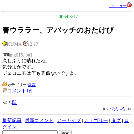
↓メニュー
2006/03/17
春ウララー、アパッチのおたけび
KUMA
12:17
[
img015.jpg
]
久しぶりに晴れたね。
気分よかです。
ジェロニモは何も関係ないですよ。
カテゴリー:
戯言
コメント1件
≪ *.
凹
#.
いろいろ
≫
最新記事
|
最新コメント
|
アーカイブ
|
カテゴリー
|
タグ
|
ロ
グイン