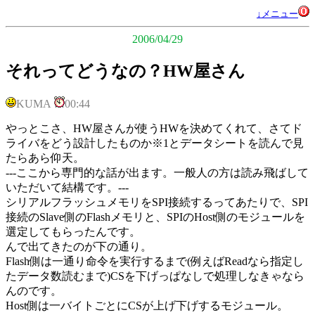
↓メニュー
2006/04/29
それってどうなの？HW屋さん
KUMA
00:44
やっとこさ、HW屋さんが使うHWを決めてくれて、さてド
ライバをどう設計したものか※1とデータシートを読んで見
たらあら仰天。
---ここから専門的な話が出ます。一般人の方は読み飛ばして
いただいて結構です。---
シリアルフラッシュメモリをSPI接続するってあたりで、SPI
接続のSlave側のFlashメモリと、SPIのHost側のモジュールを
選定してもらったんです。
んで出てきたのが下の通り。
Flash側は一通り命令を実行するまで(例えばReadなら指定し
たデータ数読むまで)CSを下げっぱなしで処理しなきゃなら
んのです。
Host側は一バイトごとにCSが上げ下げするモジュール。