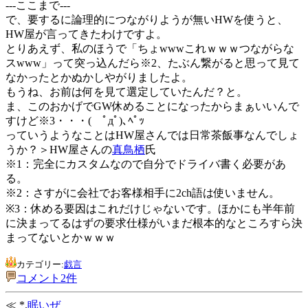
---ここまで---
で、要するに論理的につながりようが無いHWを使うと、
HW屋が言ってきたわけですよ。
とりあえず、私のほうで「ちょwwwこれｗｗｗつながらな
スwww」って突っ込んだら※2、たぶん繋がると思って見て
なかったとかぬかしやがりましたよ。
もうね、お前は何を見て選定していたんだ？と。
ま、このおかげでGW休めることになったからまぁいいんで
すけど※3・・・( ﾟдﾟ)､ﾍﾟｯ
っていうようなことはHW屋さんでは日常茶飯事なんでしょ
うか？＞HW屋さんの
真鳥栖
氏
※1：完全にカスタムなので自分でドライバ書く必要があ
る。
※2：さすがに会社でお客様相手に2ch語は使いません。
※3：休める要因はこれだけじゃないです。ほかにも半年前
に決まってるはずの要求仕様がいまだ根本的なところすら決
まってないとかｗｗｗ
カテゴリー:
戯言
コメント2件
≪ *.
眠いぜ