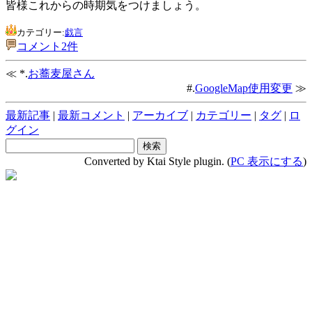
皆様これからの時期気をつけましょう。
カテゴリー:
戯言
コメント2件
≪ *.
お蕎麦屋さん
#.
GoogleMap使用変更
≫
最新記事
|
最新コメント
|
アーカイブ
|
カテゴリー
|
タグ
|
ロ
グイン
Converted by Ktai Style plugin. (
PC 表示にする
)