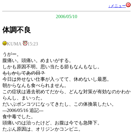
↓メニュー
2006/05/10
体調不良
KUMA
15:23
うがー。
腹痛い。頭痛い。めまいがする。
しかも原因不明。思い当たる節もなんもなし。
もしかしてあの日？
今日は外せない仕事が入ってて、休めないし最悪。
朝からなんも食べられません。
この症状は過去初めてだから、どんな対策が有効なのかわか
らんし、まいった。
だいぶポンコツになってきたし、この体換装したい。
---2006/05/16 追記---
食中毒でした。
頭痛いのは治ったけど、お腹は今でも急降下。
たぶん原因は、オリジンかコンビニ。