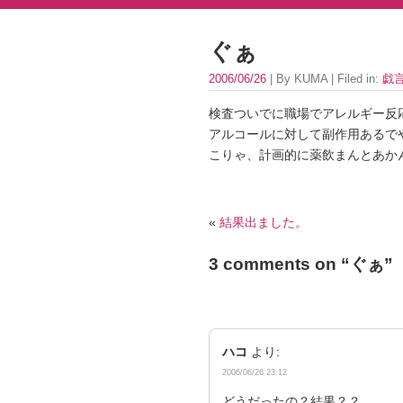
ぐぁ
2006/06/26
| By KUMA | Filed in:
戯
検査ついでに職場でアレルギー反
アルコールに対して副作用あるで
こりゃ、計画的に薬飲まんとあか
«
結果出ました。
3 comments on “
ぐぁ
”
ハコ
より:
2006/06/26 23:12
どうだったの？結果？？