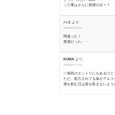
って事はさらに禁煙の日々？
ハコ
より:
2006/06/26 23:14
間違った！
禁酒だった・・
KUMA
より:
2006/06/27 14:12
一個前のエントリにもあるけど
ただ、処方されてる薬がアルコ
酒を飲む日は薬を飲まないよう