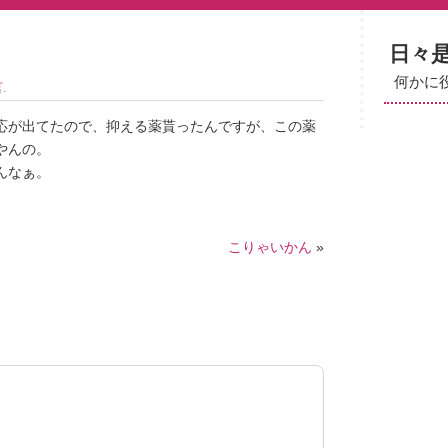
日々
何かに
言
.
応が出てたので、抑える薬貰ったんですが、この薬
やんの。
んなぁ。
こりゃいかん
»