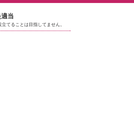
是適当
役立てることは目指してません。