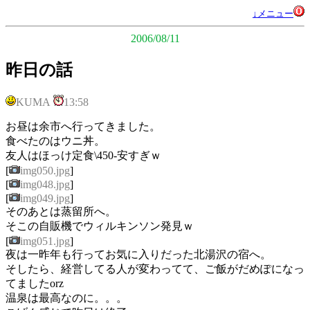
↓メニュー
2006/08/11
昨日の話
KUMA
13:58
お昼は余市へ行ってきました。
食べたのはウニ丼。
友人はほっけ定食\450-安すぎｗ
[
img050.jpg
]
[
img048.jpg
]
[
img049.jpg
]
そのあとは蒸留所へ。
そこの自販機でウィルキンソン発見ｗ
[
img051.jpg
]
夜は一昨年も行ってお気に入りだった北湯沢の宿へ。
そしたら、経営してる人が変わってて、ご飯がだめぽになっ
てましたorz
温泉は最高なのに。。。