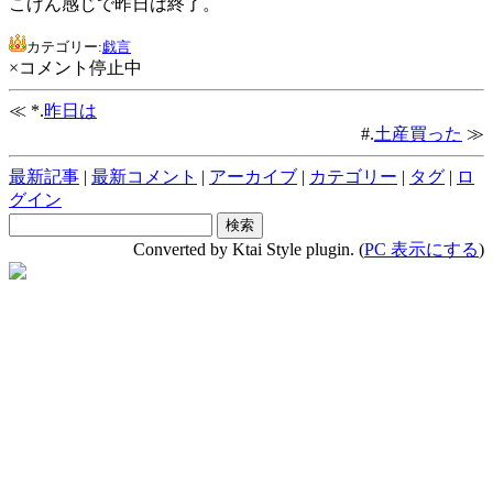
こげん感じで昨日は終了。
カテゴリー:
戯言
×コメント停止中
≪ *.
昨日は
#.
土産買った
≫
最新記事
|
最新コメント
|
アーカイブ
|
カテゴリー
|
タグ
|
ロ
グイン
Converted by Ktai Style plugin. (
PC 表示にする
)