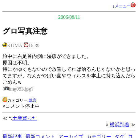
↓メニュー
2006/08/11
グロ写真注意
KUMA
16:39
旅中に右足首内側に湿疹ができました。
原因は不明。
特にかゆくもないので放置してれば治るんじゃないかと思っ
てますが、なんかやばい菌やウィルスを本土に持ち込んだら
ごめんｗ
[
img053.jpg
]
カテゴリー:
戯言
×コメント停止中
≪ *.
土産買った
#.
横浜到着
≫
最新記事
|
最新コメント
|
アーカイブ
|
カテゴリー
|
タグ
|
ロ