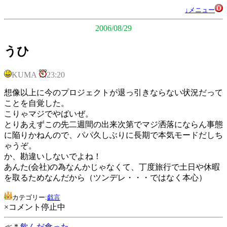
↓メニュー
2006/08/29
うひ
KUMA
23:20
想像以上に今のプロジェクトが退っ引きならない状況だって
ことを自覚した。
こりゃマジでやばいぜ。
とりあえずこの先二週間の出来次第でマジ洒落にならん事態
に陥りかねんので、パパ久しぶりに長期で本気モードだしち
ゃうぞ。
か、勘違いしないでよね！
あんた(会社)の為なんかじゃなくて、丁度旅行で土日や休暇
を取るためなんだから（ツンデレ・・・ではなく本心）
カテゴリー:
戯言
×コメント停止中
≪ *.
飲んだ食った