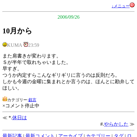
↓メニュー
2006/09/26
10月から
KUMA
23:59
また肩書きが変わります。
Ｓが半年で取れちゃいました。
早すぎ。
つうか内定すらこんなギリギリに言うのは反則だろ。
しかも今週の金曜に集まれとか言うのは、ほんとに勘弁して
ほしい。
カテゴリー:
戯言
×コメント停止中
≪ *.
休日は
#.
やらかした
≫
最新記事
|
最新コメント
|
アーカイブ
|
カテゴリー
|
タグ
|
ロ