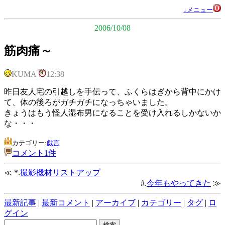
↓メニュー
2006/10/08
筋肉痛～
KUMA
12:38
昨日友人宅の引越しを手伝って、ふくらはぎから背中にかけ
て、体の後ろがガチガチになっちゃいました。
きょうはもう怪人湿布男になることを受け入れるしかないか
な・・・
カテゴリー:
戯言
コメント1件
≪ *.
撮影機材リストアップ
#.
今年もやってきた
≫
最新記事
|
最新コメント
|
アーカイブ
|
カテゴリー
|
タグ
|
ロ
グイン