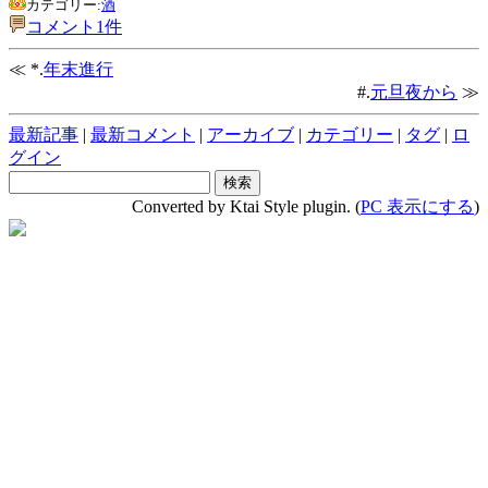
カテゴリー:
酒
コメント1件
≪ *.
年末進行
#.
元旦夜から
≫
最新記事
|
最新コメント
|
アーカイブ
|
カテゴリー
|
タグ
|
ロ
グイン
Converted by Ktai Style plugin. (
PC 表示にする
)