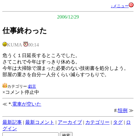
↓メニュー
2006/12/29
仕事終わった
KUMA
00:14
危うく１日延長するところでした。
さてこれで今年はすっきり休める。
今年は大掃除で溜まった必要のない技術書を処分しよう。
部屋の重さを自分一人分くらい減らすつもりで。
カテゴリー:
戯言
×コメント停止中
≪ *.
電車が空いた
#.
恒例
≫
最新記事
|
最新コメント
|
アーカイブ
|
カテゴリー
|
タグ
|
ロ
グイン