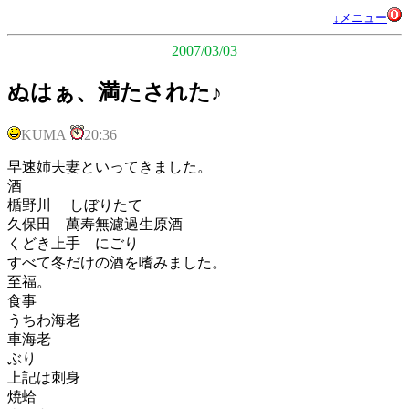
↓メニュー
2007/03/03
ぬはぁ、満たされた♪
KUMA
20:36
早速姉夫妻といってきました。
酒
楯野川 しぼりたて
久保田 萬寿無濾過生原酒
くどき上手 にごり
すべて冬だけの酒を嗜みました。
至福。
食事
うちわ海老
車海老
ぶり
上記は刺身
焼蛤