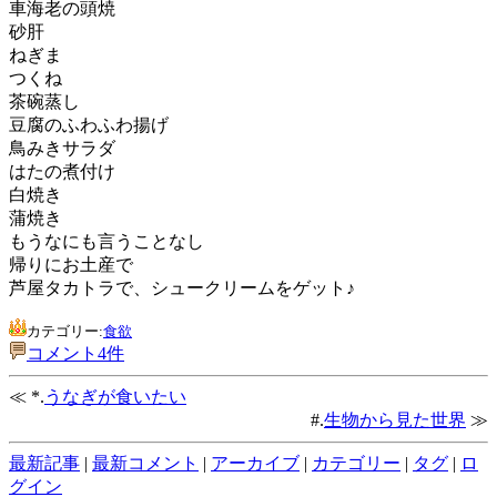
車海老の頭焼
砂肝
ねぎま
つくね
茶碗蒸し
豆腐のふわふわ揚げ
鳥みきサラダ
はたの煮付け
白焼き
蒲焼き
もうなにも言うことなし
帰りにお土産で
芦屋タカトラで、シュークリームをゲット♪
カテゴリー:
食欲
コメント4件
≪ *.
うなぎが食いたい
#.
生物から見た世界
≫
最新記事
|
最新コメント
|
アーカイブ
|
カテゴリー
|
タグ
|
ロ
グイン