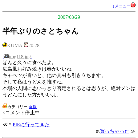
↓メニュー
2007/03/29
半年ぶりのさとちゃん
KUMA
20:28
[
img118.jpg
]
ほんと久々に食べたよ。
広島風お好み焼きは春がいいね。
キャベツが旨いと、他の具材も引き立ちます。
そして私はうどんを推すね。
本場の人間に思いっきり否定されるとは思うが、絶対メンは
うどんにした方がいいよ。
カテゴリー:
食欲
×コメント停止中
≪ *.
PIEに行ってきた
#.
買っちゃった
≫