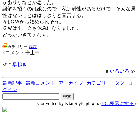
がありかなとか思った。
誤解を招くのは嫌なので、私は耐性があるだけで、そんな属
性はないことははっきりと宣言する。
2はＧＷから始められそう。
ＧＷは１、２も休みになりました。
どっかいきてぇなぁ。
カテゴリー:
戯言
×コメント停止中
≪ *.
早起き
#.
いろいろ
≫
最新記事
|
最新コメント
|
アーカイブ
|
カテゴリー
|
タグ
|
ロ
グイン
Converted by Ktai Style plugin. (
PC 表示にする
)