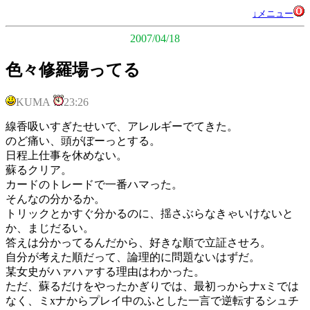
↓メニュー
2007/04/18
色々修羅場ってる
KUMA
23:26
線香吸いすぎたせいで、アレルギーでてきた。
のど痛い、頭がぼーっとする。
日程上仕事を休めない。
蘇るクリア。
カードのトレードで一番ハマった。
そんなの分かるか。
トリックとかすぐ分かるのに、揺さぶらなきゃいけないと
か、まじだるい。
答えは分かってるんだから、好きな順で立証させろ。
自分が考えた順だって、論理的に問題ないはずだ。
某女史がハァハァする理由はわかった。
ただ、蘇るだけをやったかぎりでは、最初っからナxミでは
なく、ミxナからプレイ中のふとした一言で逆転するシュチ