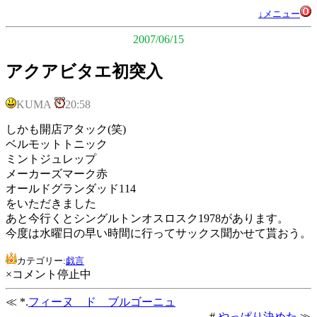
↓メニュー
2007/06/15
アクアビタエ初突入
KUMA
20:58
しかも開店アタック(笑)
ベルモットトニック
ミントジュレップ
メーカーズマーク赤
オールドグランダッド114
をいただきました
あと今行くとシングルトンオスロスク1978があります。
今度は水曜日の早い時間に行ってサックス聞かせて貰おう。
カテゴリー:
戯言
×コメント停止中
≪ *.
フィーヌ ド ブルゴーニュ
#.
やっぱり決めた
≫