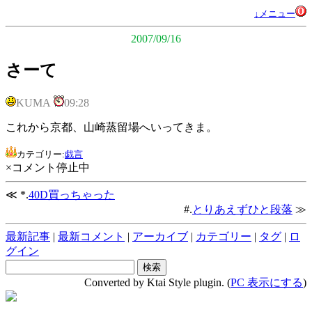
↓メニュー
2007/09/16
さーて
KUMA
09:28
これから京都、山崎蒸留場へいってきま。
カテゴリー:
戯言
×コメント停止中
≪ *.
40D買っちゃった
#.
とりあえずひと段落
≫
最新記事
|
最新コメント
|
アーカイブ
|
カテゴリー
|
タグ
|
ロ
グイン
Converted by Ktai Style plugin. (
PC 表示にする
)