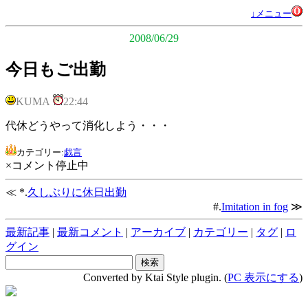
↓メニュー
2008/06/29
今日もご出勤
KUMA
22:44
代休どうやって消化しよう・・・
カテゴリー:
戯言
×コメント停止中
≪ *.
久しぶりに休日出勤
#.
Imitation in fog
≫
最新記事
|
最新コメント
|
アーカイブ
|
カテゴリー
|
タグ
|
ロ
グイン
Converted by Ktai Style plugin. (
PC 表示にする
)