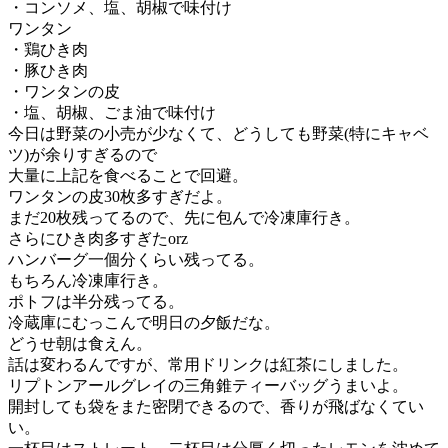
・コンソメ、塩、胡椒で味付け
ワンタン
・鶏ひき肉
・豚ひき肉
・ワンタンの皮
・塩、胡椒、ごま油で味付け
今日は野菜の小売が少なくて、どうしても野菜(特にキャベ
ツ)が余りすぎるので
大量に上記を食べることで回避。
ワンタンの皮30枚多すぎだよ。
まだ20枚残ってるので、先に包んで冷凍庫行き。
さらにひき肉多すぎたorz
ハンバーグ一個分くらい残ってる。
もちろん冷凍庫行き。
ポトフは半分残ってる。
冷蔵庫にむっこんで明日の夕飯だな。
どうせ朝は食えん。
話は変わるんですが、常用ドリンクは紅茶にしました。
リプトンアールグレイの三角錐ティーバッグうまいよ。
開封しても袋をまた密閉できるので、香りが飛ばなくてい
い。