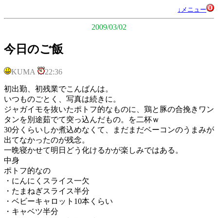
↓メニュー
2009/03/02
今日のご飯
KUMA
22:36
初出勤、初残業でこんばんは。
いつものごとく、写真は続きに。
ジャガイモを抜いたポトフ的なものに、鶏と豚の合挽きワン
タンを別途茹でて突っ込んだもの。を二杯ｗ
30分くらいしか煮込めなくて、まだまだベーコンのうまみが
出てなかったのが残念。
一晩寝かせて明日どう化けるかが楽しみではある。
中身
ポトフ的なの
・にんにくスライス一欠
・たまねぎスライス半分
・ベビーキャロット10本くらい
・キャベツ半分