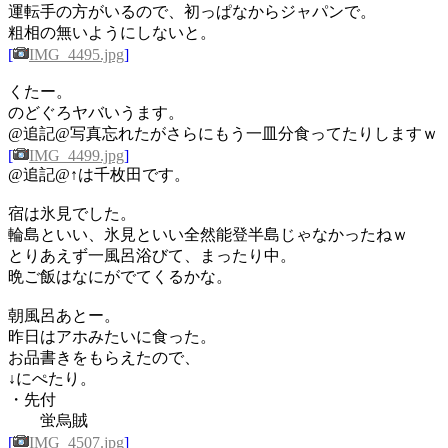
運転手の方がいるので、初っぱなからジャパンで。
粗相の無いようにしないと。
[
IMG_4495.jpg
]
くたー。
のどぐろヤバいうます。
@追記@写真忘れたがさらにもう一皿分食ってたりしますｗ
[
IMG_4499.jpg
]
@追記@↑は千枚田です。
宿は氷見でした。
輪島といい、氷見といい全然能登半島じゃなかったねｗ
とりあえず一風呂浴びて、まったり中。
晩ご飯はなにがでてくるかな。
朝風呂あとー。
昨日はアホみたいに食った。
お品書きをもらえたので、
↓にぺたり。
・先付
蛍烏賊
[
IMG_4507.jpg
]