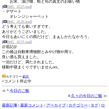
お米、漬け物、蛤と筍の真丈のお吸い物
[
IMG_4525.jpg
]
・デザート
オレンジシャーベット
[
IMG_4526.jpg
]
どう考えても食いすぎです。
ありがとうございました。
今日もあいにくの雨だけど、まぁしかたなかろう。
[
IMG_4535.jpg
]
@追記@
この後は自動車博物館とみやげ物や周り。
良い酒も買えました。
一泊だけど、満たされました。
移動中寝まくりですいませんorz。
カテゴリー:
戯言
×コメント停止中
≪ *.
今日のご飯
#.
久々の今日のご飯
≫
最新記事
|
最新コメント
|
アーカイブ
|
カテゴリー
|
タグ
|
ロ