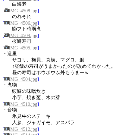
白海老
[
IMG_4508.jpg
]
のれそれ
[
IMG_4506.jpg
]
鰤フト時雨煮
[
IMG_4509.jpg
]
桜鱒寿司
[
IMG_4505.jpg
]
・造里
サヨリ、梅貝、真鯛、マグロ、鰤
↑昼飯の寿司がうまかったのが改めてわかった。
昼の寿司はホウボウ以外もうまーｗ
[
IMG_4504.jpg
]
・煮物
鮟鱇の味噌炊き
小芋、焼き葱、木の芽
[
IMG_4510.jpg
]
・台物
氷見牛のステーキ
人参、ジャガイモ、アスパラ
[
IMG_4512.jpg
]