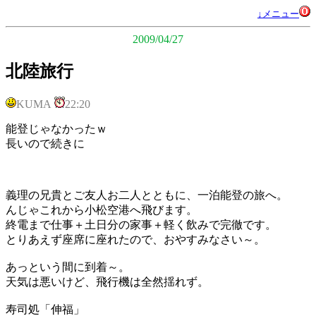
↓メニュー
2009/04/27
北陸旅行
KUMA
22:20
能登じゃなかったｗ
長いので続きに
義理の兄貴とご友人お二人とともに、一泊能登の旅へ。
んじゃこれから小松空港へ飛びます。
終電まで仕事＋土日分の家事＋軽く飲みで完徹です。
とりあえず座席に座れたので、おやすみなさい～。
あっという間に到着～。
天気は悪いけど、飛行機は全然揺れず。
寿司処「伸福」