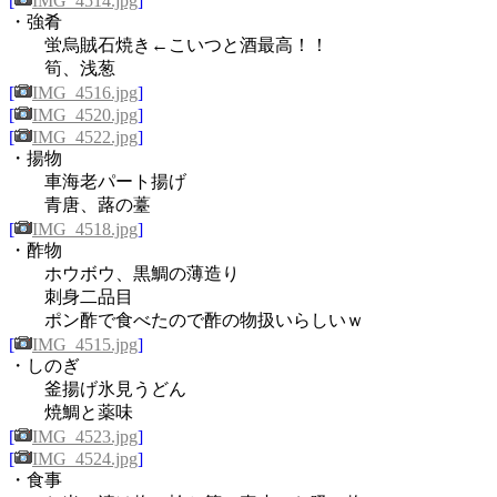
[
IMG_4514.jpg
]
・強肴
蛍烏賊石焼き←こいつと酒最高！！
筍、浅葱
[
IMG_4516.jpg
]
[
IMG_4520.jpg
]
[
IMG_4522.jpg
]
・揚物
車海老パート揚げ
青唐、蕗の薹
[
IMG_4518.jpg
]
・酢物
ホウボウ、黒鯛の薄造り
刺身二品目
ポン酢で食べたので酢の物扱いらしいｗ
[
IMG_4515.jpg
]
・しのぎ
釜揚げ氷見うどん
焼鯛と薬味
[
IMG_4523.jpg
]
[
IMG_4524.jpg
]
・食事