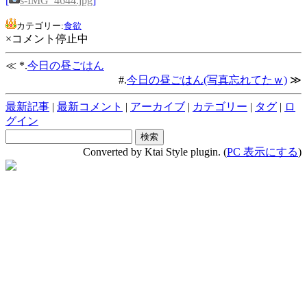
[
s-IMG_4644.jpg
]
カテゴリー:
食欲
×コメント停止中
≪ *.
今日の昼ごはん
#.
今日の昼ごはん(写真忘れてたｗ)
≫
最新記事
|
最新コメント
|
アーカイブ
|
カテゴリー
|
タグ
|
ロ
グイン
Converted by Ktai Style plugin. (
PC 表示にする
)