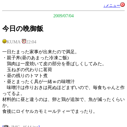
↓メニュー
2009/07/04
今日の晩御飯
KUMA
22:04
一日たまった家事が出来たので満足。
・親子丼(昼のあまった冷凍ご飯)
鶏肉は一度焼いて皮の部分を香ばしくしてみた。
玉ねぎの代わりに茗荷
・昼の残りのトマト煮
・昼とまったく具が一緒ｗの味噌汁
味噌汁は作りおきは死ぬほどまずいので、毎食ちゃんと作
ってるよ。
材料的に昼と違うのは、卵と鶏が追加で、魚が減ったくらい
か。
食後にロイヤルカモミールティーでまったり。