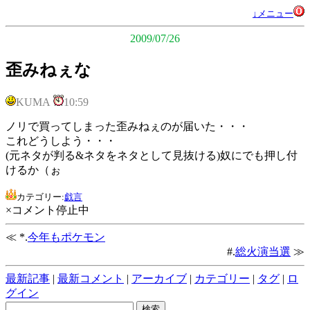
↓メニュー
2009/07/26
歪みねぇな
KUMA
10:59
ノリで買ってしまった歪みねぇのが届いた・・・
これどうしよう・・・
(元ネタが判る&ネタをネタとして見抜ける)奴にでも押し付
けるか（ぉ
カテゴリー:
戯言
×コメント停止中
≪ *.
今年もポケモン
#.
総火演当選
≫
最新記事
|
最新コメント
|
アーカイブ
|
カテゴリー
|
タグ
|
ロ
グイン