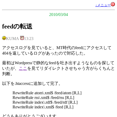
↓メニュー
2010/03/04
feedの転送
KUMA
13:23
アクセスログを見ていると、MT時代のfeedにアクセスして
404を返しているログがあったので対応した。
最初はWordpressで静的なfeedを吐き出すようなものを探して
いたが、
ここ
を見てリダイレクトさせちゃう方がらくちんと
判断。
以下を.htaccessに追加して完了。
RewriteRule atom\.xml$ /feed/atom [R,L]
RewriteRule rss\.xml$ /feed/rss [R,L]
RewriteRule index\.rdf$ /feed/rdf [R,L]
RewriteRule index\.xml$ /feed [R,L]
どうもありがとうございます。