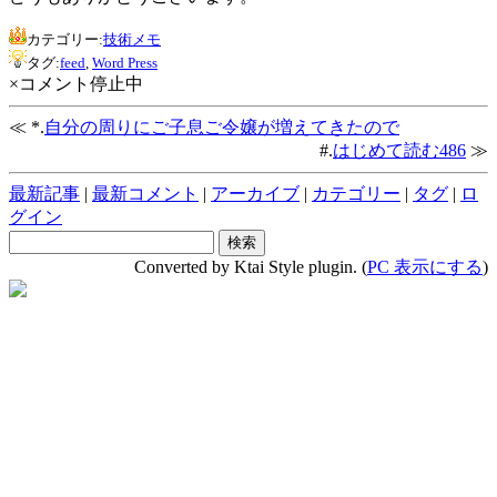
カテゴリー:
技術メモ
タグ:
feed
,
Word Press
×コメント停止中
≪ *.
自分の周りにご子息ご令嬢が増えてきたので
#.
はじめて読む486
≫
最新記事
|
最新コメント
|
アーカイブ
|
カテゴリー
|
タグ
|
ロ
グイン
Converted by Ktai Style plugin. (
PC 表示にする
)