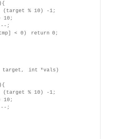
){
 (target % 10) -1;
= 10;
]--;
tmp] < 0)
return
0;
target,
int
*vals)
){
 (target % 10) -1;
= 10;
]--;