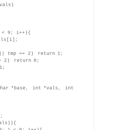
vals)
 < 9; i++){
als[i];
 || tmp == 2)
return
1;
> 2)
return
0;
1;
har
*base,
int
*vals,
int
;
als)){
0; i < 9; i++){