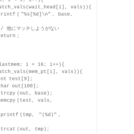
atch_vals(wait_head[i], vals)){
printf
(
"%s[%d]\n"
, base,
// 他にマッチしようがない
return
;
lastmem; i < 16; i++){
atch_vals(mem_pt[i], vals)){
int
test[9];
char
out[100];
strcpy
(out, base);
memcpy
(test, vals,
sprintf
(tmp,
"(%d)"
,
strcat
(out, tmp);