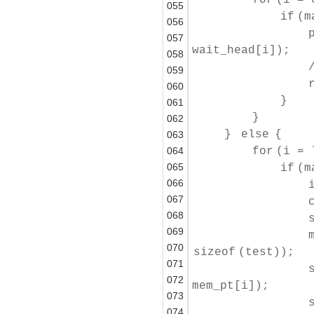
055
if
(m
056
057
wait_head[i]);
058
059
060
}
061
}
062
}
else
{
063
064
for
(i = 
065
if
(m
066
067
068
069
070
sizeof
(test));
071
072
mem_pt[i]);
073
074