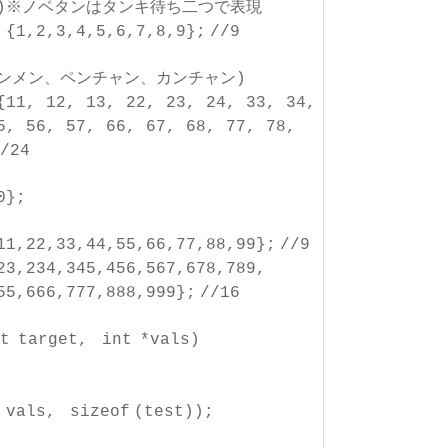
キ)※ノベタンはタンキ待ち二つで表現
 {1,2,3,4,5,6,7,8,9};
//9
ャンメン、ペンチャン、カンチャン)
{11, 12, 13, 22, 23, 24, 33, 34,
5, 56, 57, 66, 67, 68, 77, 78,
/24
0};
11,22,33,44,55,66,77,88,99};
//9
23,234,345,456,567,678,789,
55,666,777,888,999};
//16
t
target,
int
*vals)
, vals,
sizeof
(test));