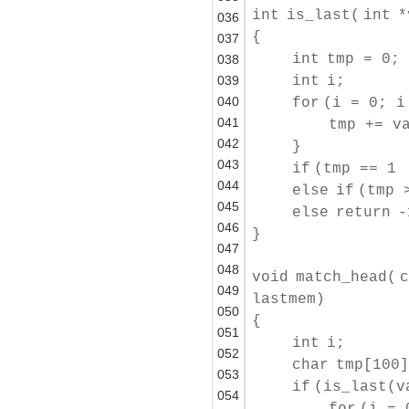
int
is_last(
int
*
036
{
037
int
tmp = 0;
038
039
int
i;
040
for
(i = 0; i
041
tmp += v
042
}
043
if
(tmp == 1
044
else
if
(tmp 
045
else
return
-
046
}
047
048
void
match_head(
c
049
lastmem)
050
{
051
int
i;
052
char
tmp[100]
053
if
(is_last(v
054
for
(i = 