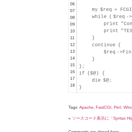
06
my
$req
= FCGI
07
while
(
$req
->
08
print
"Co
09
print
"TE
10
11
}
12
continue
{
13
$req
->Fin
14
}
15
};
16
if
($@) {
17
die
$@;
18
}
Tags:
Apache
,
FastCGI
,
Perl
,
Win
«
ソースコード表示に「Syntax High
Comments are closed here.