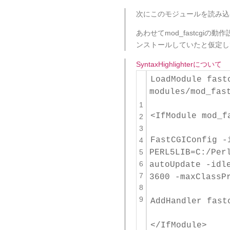
次にこのモジュールを読み込むよ
あわせてmod_fastcgiの動作
ンストールしていたと仮定して ht
SyntaxHighlighterについて
LoadModule fast
modules/mod_fas
1
<IfModule mod_f
2
3
FastCGIConfig -
4
5
PERL5LIB=C:/Per
6
autoUpdate -idl
7
3600 -maxClassP
8
9
AddHandler fast
</IfModule>