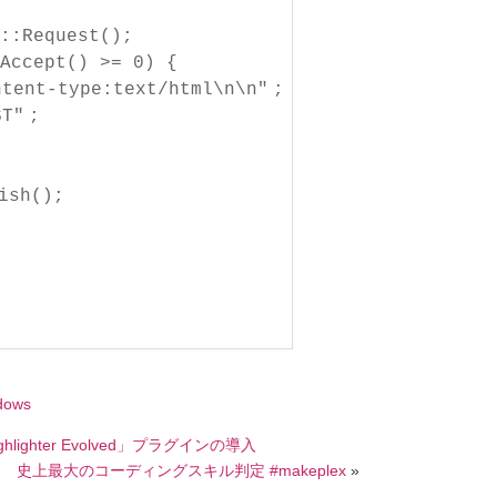
::Request();
Accept() >= 0) {
ntent-type:text/html\n\n"
;
ST"
;
ish();
dows
lighter Evolved」プラグインの導入
史上最大のコーディングスキル判定 #makeplex
»