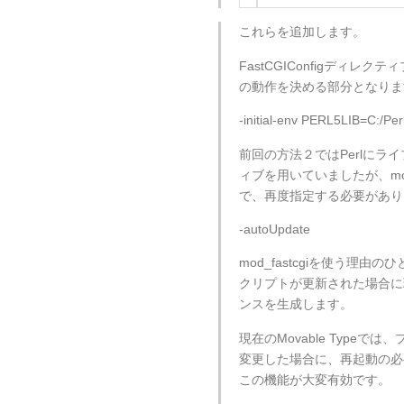
これらを追加します。
FastCGIConfigディレク
の動作を決める部分となりま
-initial-env PERL5LIB=C:/Perl/l
前回の方法２ではPerlにラ
ィブを用いていましたが、mod
で、再度指定する必要があり
-autoUpdate
mod_fastcgiを使う理由
クリプトが更新された場合に
ンスを生成します。
現在のMovable Type
変更した場合に、再起動の必
この機能が大変有効です。