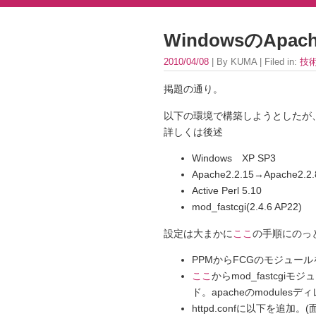
WindowsのApa
2010/04/08
| By KUMA | Filed in:
技
掲題の通り。
以下の環境で構築しようとしたが、都
詳しくは後述
Windows XP SP3
Apache2.2.15→Apache2.2.
Active Perl 5.10
mod_fastcgi(2.4.6 AP22)
設定は大まかに
ここ
の手順にのっ
PPMからFCGのモジュールを取得
ここ
からmod_fastcgiモジュ
ド。apacheのmodules
httpd.confに以下を追