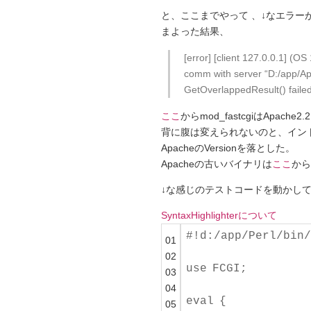
と、ここまでやって 、↓なエラ
まよった結果、
[error] [client 127.0.0
comm with server “D:/app/Apa
GetOverlappedResult() faile
ここ
からmod_fastcgiはApac
背に腹は変えられないのと、イン
ApacheのVersionを落とした。
Apacheの古いバイナリは
ここ
から
↓な感じのテストコードを動かして、
SyntaxHighlighterについて
#!d:/app/Perl/bin/
01
02
use
FCGI;
03
04
eval
{
05