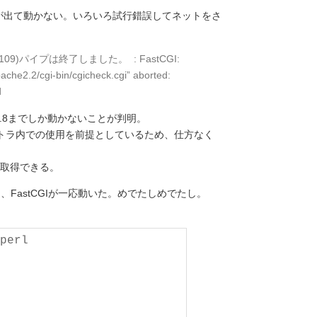
ーが出て動かない。いろいろ試行錯誤してネットをさ
.1] (OS 109)パイプは終了しました。 : FastCGI:
che2.2/cgi-bin/cgicheck.cgi” aborted:
d
he2.2.8までしか動かないことが判明。
トラ内での使用を前提としているため、仕方なく
取得できる。
FastCGIが一応動いた。めでたしめでたし。
perl