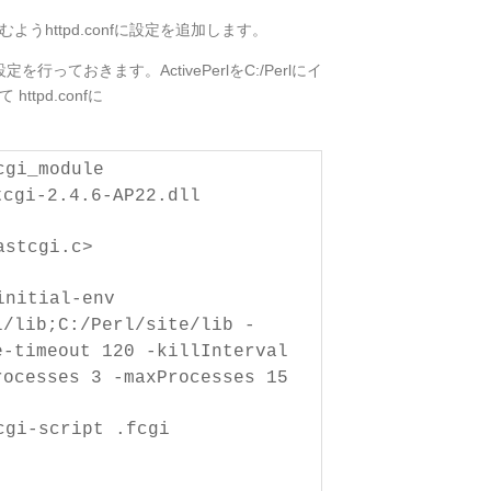
うhttpd.confに設定を追加します。
設定を行っておきます。ActivePerlをC:/Perlにイ
tpd.confに
cgi_module
tcgi-2.4.6-AP22.dll
astcgi.c>
initial-env
l/lib;C:/Perl/site/lib -
e-timeout 120 -killInterval
rocesses 3 -maxProcesses 15
cgi-script .fcgi