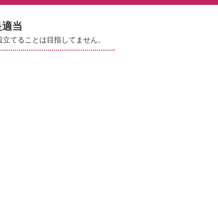
是適当
役立てることは目指してません。