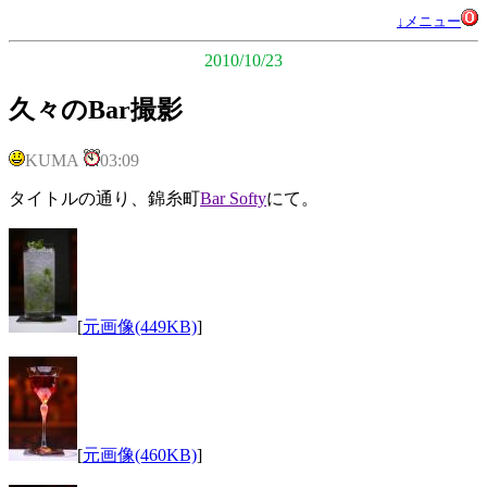
↓メニュー
2010/10/23
久々のBar撮影
KUMA
03:09
タイトルの通り、錦糸町
Bar Softy
にて。
[
元画像(449KB)
]
[
元画像(460KB)
]