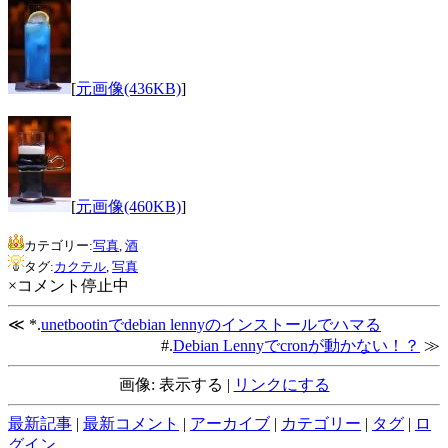
[
元画像(436KB)
]
[
元画像(460KB)
]
カテゴリー:
写真
,
酒
タグ:
カクテル
,
写真
×コメント停止中
≪ *.
unetbootinでdebian lennyのインストールでハマる
#.
Debian Lennyでcronが動かない！？
≫
画像: 表示する |
リンクにする
最新記事
|
最新コメント
|
アーカイブ
|
カテゴリー
|
タグ
|
ロ
グイン