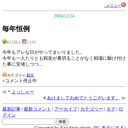
↓メニュー
2004/12/24
毎年恒例
KUMA
13:01
今年もアレな日がやってまいりました。
今年も一人たりとも戦友が裏切ることがなく戦場に駆け付け
た事に安堵しつつ…
カテゴリー:
戯言
×コメント停止中
≪ *.
よっしゃー
#.
あけましておめでとうございます。
≫
最新記事
|
最新コメント
|
アーカイブ
|
カテゴリー
|
タグ
|
ロ
グイン
Converted by Ktai Style plugin. (
PC 表示にする
)