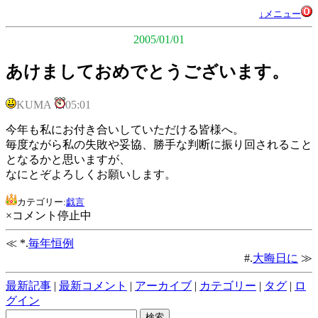
↓メニュー
2005/01/01
あけましておめでとうございます。
KUMA
05:01
今年も私にお付き合いしていただける皆様へ。
毎度ながら私の失敗や妥協、勝手な判断に振り回されること
となるかと思いますが、
なにとぞよろしくお願いします。
カテゴリー:
戯言
×コメント停止中
≪ *.
毎年恒例
#.
大晦日に
≫
最新記事
|
最新コメント
|
アーカイブ
|
カテゴリー
|
タグ
|
ロ
グイン