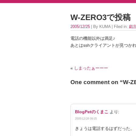
W-ZERO3で投稿
2005/12/25
| By KUMA | Filed in:
戯
電話の機能以外は満足♪
あとはsshクライアントが見つか
«
しまったぁーーー
One comment on “
W-
BlogPetのくまこ
より:
2005/12/28 09:05
きょうは電話するはずだった。