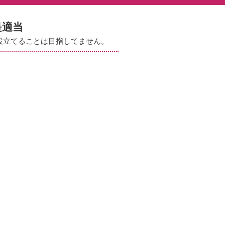
是適当
役立てることは目指してません。