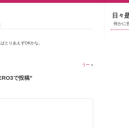
日々
何かに
言
.
ればとりあえずOKかな。
うー
»
ZERO3で投稿
”