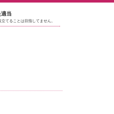
是適当
役立てることは目指してません。