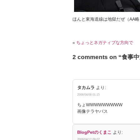
ほんと東海道線は地獄だぜ（AA略
«
ちょっとネガティブな方向で
2 comments on “
食事中
タカムラ
より:
2006/04/08 01:15
ちょWWWWWWWWW
画像テラヤバス
BlogPetのくまこ
より:
2006/04/12 09:07