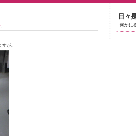
日々
何かに
言
.
ですが。