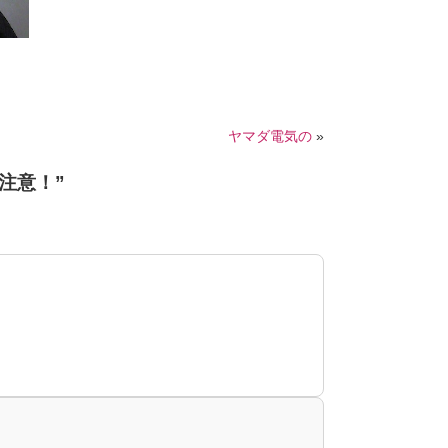
ヤマダ電気の
»
注意！
”