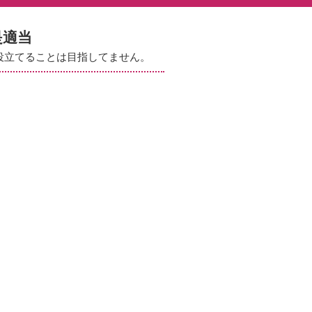
是適当
役立てることは目指してません。