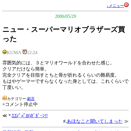
↓メニュー
2006/05/29
ニュー・スーパーマリオブラザーズ買
った
KUMA
12:24
雰囲気的には、３とマリオワールドを合わせた感じ。
クリアだけなら簡単。
完全クリアを目指すとちと骨が折れるくらいの難易度。
もはやゲーマーですらなくなった身としては、これくらいで
丁度いい。
カテゴリー:
戯言
×コメント停止中
≪ *.
ΣΣ(ﾟдﾟlll)ｶﾞｶﾞｰﾝ!!
#.
あほなこと聞いてしまった
≫