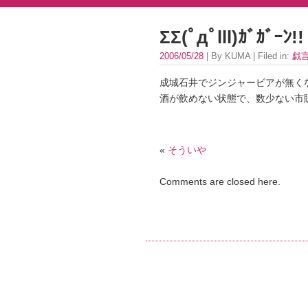
ΣΣ(ﾟдﾟlll)ｶﾞｶﾞｰﾝ!!
2006/05/28
| By KUMA | Filed in:
戯
成城石井でジンジャービアが無くな
酒が飲めない状態で、数少ない市
«
そういや
Comments are closed here.