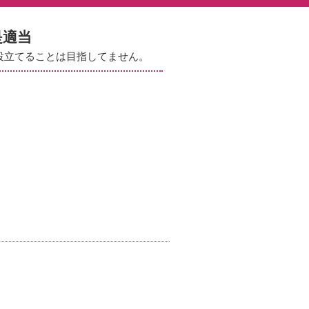
是適当
役立てることは目指してません。