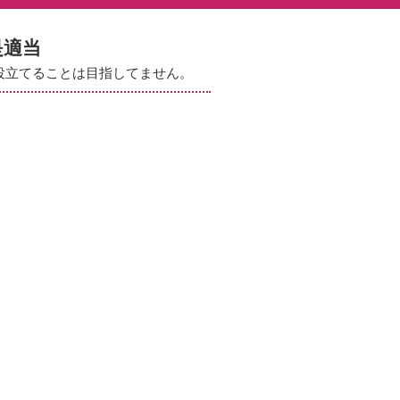
是適当
役立てることは目指してません。