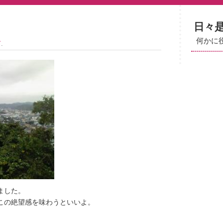
日々
何かに
言
.
ました。
この絶望感を味わうといいよ。