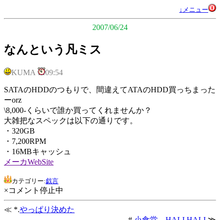
↓メニュー
2007/06/24
なんという凡ミス
KUMA
09:54
SATAのHDDのつもりで、間違えてATAのHDD買っちまった
ーorz
\8,000-くらいで誰か買ってくれませんか？
大雑把なスペックは以下の通りです。
・320GB
・7,200RPM
・16MBキャッシュ
メーカWebSite
カテゴリー:
戯言
×コメント停止中
≪ *.
やっぱり決めた
#.
小食堂 HALI HALI
≫