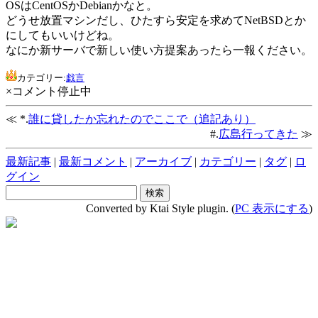
OSはCentOSかDebianかなと。
どうせ放置マシンだし、ひたすら安定を求めてNetBSDとか
にしてもいいけどね。
なにか新サーバで新しい使い方提案あったら一報ください。
カテゴリー:
戯言
×コメント停止中
≪ *.
誰に貸したか忘れたのでここで（追記あり）
#.
広島行ってきた
≫
最新記事
|
最新コメント
|
アーカイブ
|
カテゴリー
|
タグ
|
ロ
グイン
Converted by Ktai Style plugin. (
PC 表示にする
)