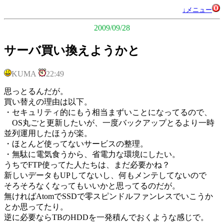
↓メニュー
2009/09/28
サーバ買い換えようかと
KUMA
22:49
思っとるんだが。
買い替えの理由は以下。
・セキュリティ的にもう相当まずいことになってるので、
OS丸ごと更新したいが、一度バックアップとるより一時
並列運用したほうが楽。
・ほとんど使ってないサービスの整理。
・無駄に電気食うから、省電力な環境にしたい。
うちでFTP使ってた人たちは、まだ必要かね？
新しいデータもUPしてないし、何もメンテしてないので
そろそろなくなってもいいかと思ってるのだが。
無ければAtomでSSDで零スピンドルファンレスでいこうか
とか思ってたり。
逆に必要ならTBのHDDを一発積んでおくような感じで。