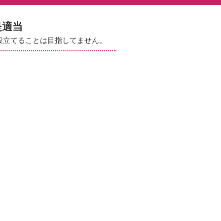
是適当
役立てることは目指してません。