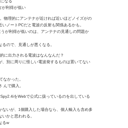
ーになる
方が利得が低い
常。物理的にアンテナが近ければ近いほどノイズがの
近いノートPCだと電波の反射も関係あるかも。
のほうが利得が低いのは、アンテナの見通しの問題か
なるので、見通しが悪くなる。
定期的に出力される電波はなんなんだ？
が、別に周りに怪しい電波発するものは置いてない
いてなかった。
さ んで購入。
Spy2.4iをWebで公式に扱っているのを出している
かないが、1個購入した場合なら、個人輸入も含め多
ないかと思われる。
なるw