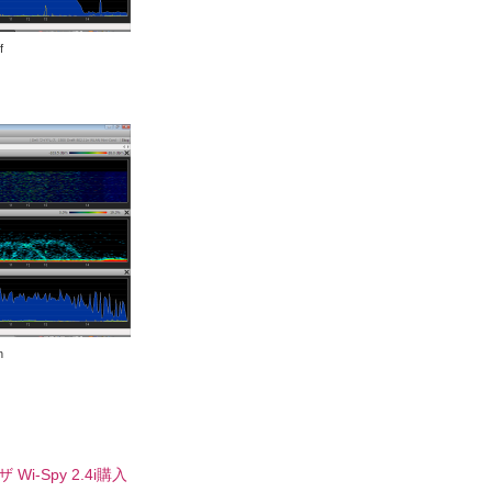
f
n
i-Spy 2.4i購入