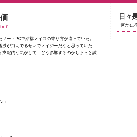
日々
評価
何かに
術メモ
.
たノートPCで結構ノイズの乗り方が違っていた。
電波が飛んでるせいでノイジーだなと思っていた
が支配的な気がして、どう影響するのかちょっと試
fi