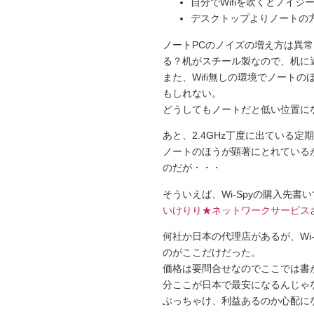
自分でWifiを吹くとノイジ
デスクトップよりノートの
ノートPCのノイズの増え方は異
る？机がスチール製なので、机に
また、Wifi無しの環境でノート
もしれない。
どうしてもノートだと低い位置に
あと、2.4GHz丁度に出ている
ノートのほうが顕著にとれている
のだが・・・
そういえば、Wi-Spyの購入先書
いけりり★ネットワークサービス
何社か日本の代理店があるが、Wi-
のがここだけだった。
価格は要問合せなのでここでは書
分ここが日本で最安になるんじゃ
ぶっちゃけ、利益あるのか心配に