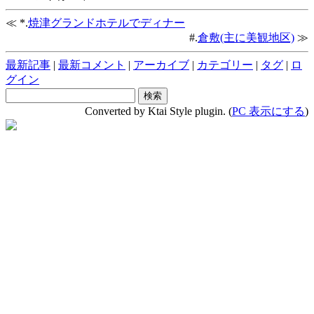
≪ *.
焼津グランドホテルでディナー
#.
倉敷(主に美観地区)
≫
最新記事
|
最新コメント
|
アーカイブ
|
カテゴリー
|
タグ
|
ロ
グイン
Converted by Ktai Style plugin. (
PC 表示にする
)