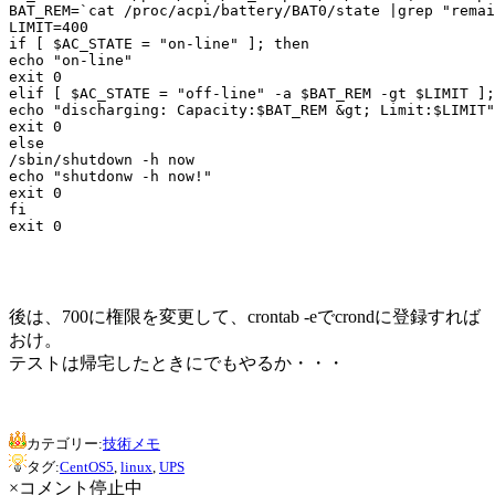
BAT_REM=`cat /proc/acpi/battery/BAT0/state |grep "remai
LIMIT=400

if [ $AC_STATE = "on-line" ]; then

echo "on-line"

exit 0

elif [ $AC_STATE = "off-line" -a $BAT_REM -gt $LIMIT ];
echo "discharging: Capacity:$BAT_REM &gt; Limit:$LIMIT"

exit 0

else

/sbin/shutdown -h now

echo "shutdonw -h now!"

exit 0

fi

exit 0

後は、700に権限を変更して、crontab -eでcrondに登録すれば
おけ。
テストは帰宅したときにでもやるか・・・
カテゴリー:
技術メモ
タグ:
CentOS5
,
linux
,
UPS
×コメント停止中