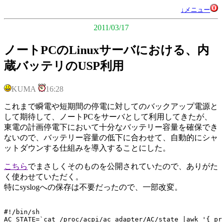
↓メニュー
2011/03/17
ノートPCのLinuxサーバにおける、内
蔵バッテリのUSP利用
KUMA
16:28
これまで瞬電や短期間の停電に対してのバックアップ電源と
して期待して、ノートPCをサーバとして利用してきたが、
東電の計画停電下において十分なバッテリー容量を確保でき
ないので、バッテリー容量の低下に合わせて、自動的にシャ
ットダウンする仕組みを導入することにした。
こちら
でまさしくそのものを公開されていたので、ありがた
く使わせていただく。
特にsyslogへの保存は不要だったので、一部改変。
#!/bin/sh

AC_STATE=`cat /proc/acpi/ac_adapter/AC/state |awk '{ pr